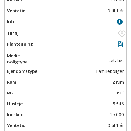
0 til 1 år
Tæt/lavt
Familieboliger
2 rum
2
61
5.546
15.000
0 til 1 år