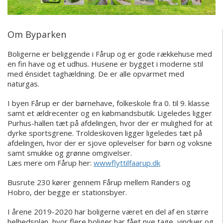
Om Byparken
Boligerne er beliggende i Fårup og er gode rækkehuse med
en fin have og et udhus. Husene er bygget i moderne stil
med énsidet taghældning. De er alle opvarmet med
naturgas.
I byen Fårup er der børnehave, folkeskole fra 0. til 9. klasse
samt et ældrecenter og en købmandsbutik. Ligeledes ligger
Purhus-hallen tæt på afdelingen, hvor der er mulighed for at
dyrke sportsgrene. Troldeskoven ligger ligeledes tæt på
afdelingen, hvor der er sjove oplevelser for børn og voksne
samt smukke og grønne omgivelser.
Læs mere om Fårup her:
wwwflyttilfaarup.dk
Busrute 230 kører gennem Fårup mellem Randers og
Hobro, der begge er stationsbyer.
I årene 2019-2020 har boligerne været en del af en større
helhedsplan, hvor flere boliger har fået nye tage, vinduer og