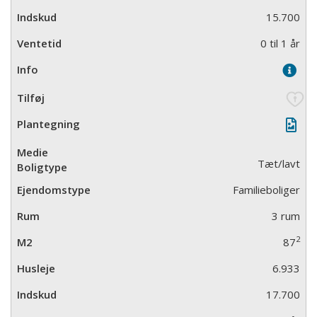
15.700
0 til 1 år
Tæt/lavt
Familieboliger
3 rum
2
87
6.933
17.700