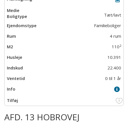
Tæt/lavt
Familieboliger
4 rum
2
110
10.391
22.400
0 til 1 år
AFD. 13 HOBROVEJ