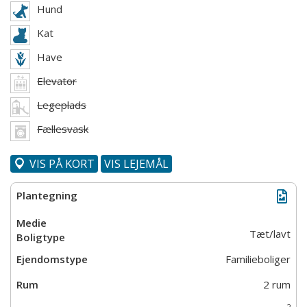
Hund
Kat
Have
Elevator
Legeplads
Fællesvask
VIS PÅ KORT
VIS LEJEMÅL
Tæt/lavt
Familieboliger
2 rum
2