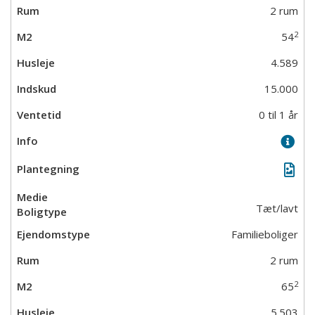
2 rum
2
54
4.589
15.000
0 til 1 år
Tæt/lavt
Familieboliger
2 rum
2
65
5.503