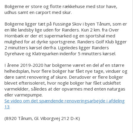
Boligerne er store og flotte rækkehuse med stor have,
udhus samt en carport med skur.
Boligerne ligger tæt på Fussingø Skov i byen Tånum, som er
en lille landsby lige uden for Randers. Kun 2 km. fra Over
Hornbæk er der et supermarked og en sportshal med
mulighed for at dyrke sportsgrene. Randers Golf Klub ligger
2 minutters kørsel derfra. Ligeledes ligger Randers
Dyrehave og Klatreparken indenfor 5 minutters kørsel.
I årene 2019-2020 har boligerne været en del af en større
helhedsplan, hvor flere boliger har fået nye tage, vinduer og
døre samt renovering af skure. Derudover er flere boliger
blevet efterisoleret, hvor nogle boliger har fået udskiftet
varmekilder, således at der opvarmes med enten naturgas
eller varmepumpe.
Se video om det spændende renoveringsarbejde i afdeling
13
(8920 Tånum, Gl. Viborgvej 212 D-K)