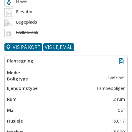
Have
Elevator
Legeplads
Fællesvask
VIS PÅ KORT
VIS LEJEMÅL
Tæt/lavt
Familieboliger
2 rum
2
55
5.017
15.000