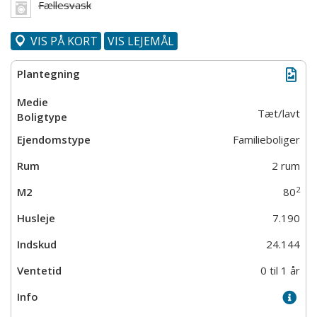
Fællesvask
VIS PÅ KORT
VIS LEJEMÅL
Tæt/lavt
Familieboliger
2 rum
2
80
7.190
24.144
0 til 1 år