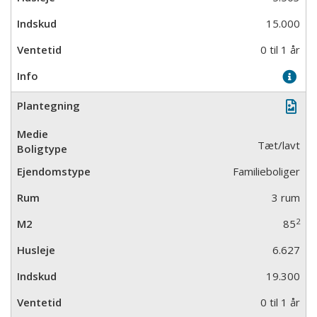
15.000
0 til 1 år
Tæt/lavt
Familieboliger
3 rum
2
85
6.627
19.300
0 til 1 år