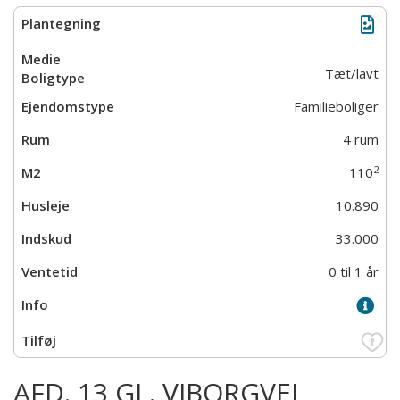
Tæt/lavt
Familieboliger
4 rum
2
110
10.890
33.000
0 til 1 år
AFD. 13 GL. VIBORGVEJ