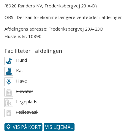
(8920 Randers NV, Frederiksbergvej 23 A-D)
OBS : Der kan forekomme længere ventetider i afdelingen
Afdelingens adresse:
Frederiksbergvej 23A-23D
Husleje: kr. 10890
Faciliteter i afdelingen
Hund
Kat
Have
Elevator
Legeplads
Fællesvask
VIS PÅ KORT
VIS LEJEMÅL