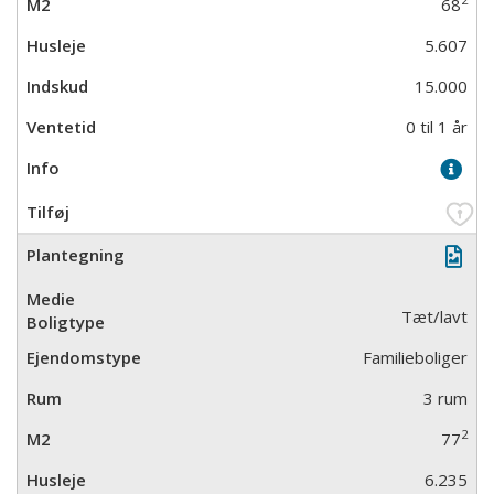
68
5.607
15.000
0 til 1 år
Tæt/lavt
Familieboliger
3 rum
2
77
6.235