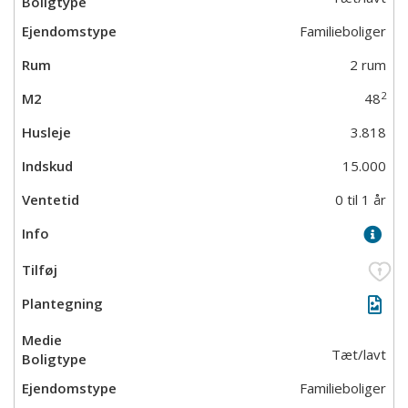
Familieboliger
2 rum
2
48
3.818
15.000
0 til 1 år
Tæt/lavt
Familieboliger