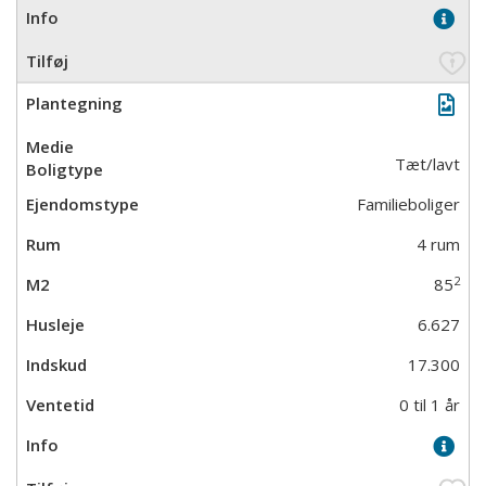
Tæt/lavt
Familieboliger
4 rum
2
85
6.627
17.300
0 til 1 år