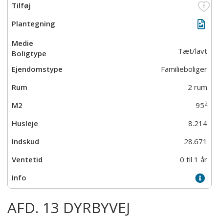
Tæt/lavt
Familieboliger
2 rum
2
95
8.214
28.671
0 til 1 år
AFD. 13 DYRBYVEJ