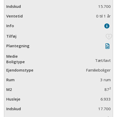
15.700
0 til 1 år
Tæt/lavt
Familieboliger
3 rum
2
87
6.933
17.700