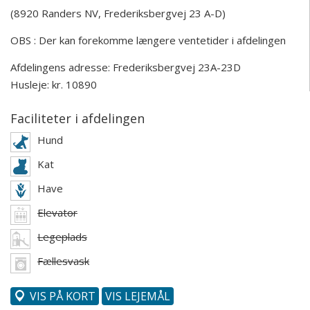
(8920 Randers NV, Frederiksbergvej 23 A-D)
OBS : Der kan forekomme længere ventetider i afdelingen
Afdelingens adresse:
Frederiksbergvej 23A-23D
Husleje: kr. 10890
Faciliteter i afdelingen
Hund
Kat
Have
Elevator
Legeplads
Fællesvask
VIS PÅ KORT
VIS LEJEMÅL