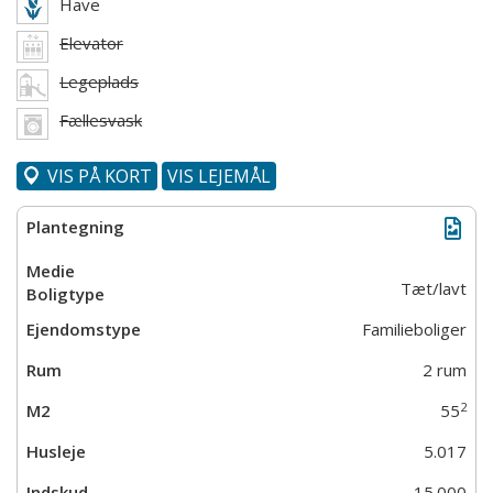
Have
Elevator
Legeplads
Fællesvask
VIS PÅ KORT
VIS LEJEMÅL
Tæt/lavt
Familieboliger
2 rum
2
55
5.017
15.000