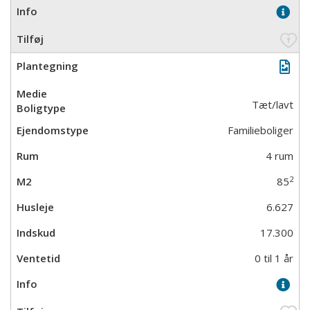
Tæt/lavt
Familieboliger
4 rum
2
85
6.627
17.300
0 til 1 år