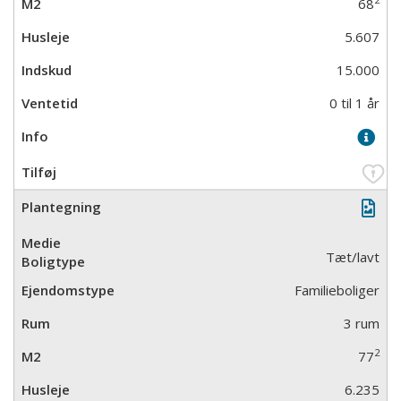
68
5.607
15.000
0 til 1 år
Tæt/lavt
Familieboliger
3 rum
2
77
6.235