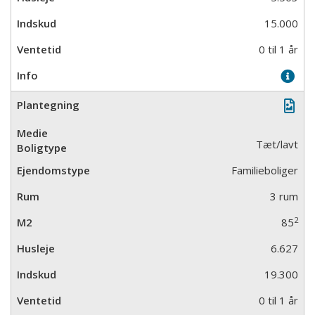
15.000
0 til 1 år
Tæt/lavt
Familieboliger
3 rum
2
85
6.627
19.300
0 til 1 år