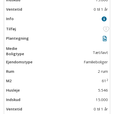
0 til 1 år
Tæt/lavt
Familieboliger
2 rum
2
61
5.546
15.000
0 til 1 år