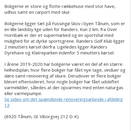
Boligerne er store og flotte rækkehuse med stor have,
udhus samt en carport med skur.
Boligerne ligger tæt på Fussingø Skov i byen Tånum, som er
en lille landsby lige uden for Randers. Kun 2 km. fra Over
Hornbæk er der et supermarked og en sportshal med
mulighed for at dyrke sportsgrene. Randers Golf Klub ligger
2 minutters kørsel derfra. Ligeledes ligger Randers
Dyrehave og Klatreparken indenfor 5 minutters kørsel.
I årene 2019-2020 har boligerne været en del af en større
helhedsplan, hvor flere boliger har fået nye tage, vinduer og
døre samt renovering af skure. Derudover er flere boliger
blevet efterisoleret, hvor nogle boliger har fået udskiftet
varmekilder, således at der opvarmes med enten naturgas
eller varmepumpe.
Se video om det spændende renoveringsarbejde i afdeling
13
(8920 Tånum, Gl. Viborgvej 212 D-K)