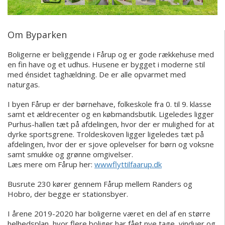
Om Byparken
Boligerne er beliggende i Fårup og er gode rækkehuse med
en fin have og et udhus. Husene er bygget i moderne stil
med énsidet taghældning. De er alle opvarmet med
naturgas.
I byen Fårup er der børnehave, folkeskole fra 0. til 9. klasse
samt et ældrecenter og en købmandsbutik. Ligeledes ligger
Purhus-hallen tæt på afdelingen, hvor der er mulighed for at
dyrke sportsgrene. Troldeskoven ligger ligeledes tæt på
afdelingen, hvor der er sjove oplevelser for børn og voksne
samt smukke og grønne omgivelser.
Læs mere om Fårup her:
wwwflyttilfaarup.dk
Busrute 230 kører gennem Fårup mellem Randers og
Hobro, der begge er stationsbyer.
I årene 2019-2020 har boligerne været en del af en større
helhedsplan, hvor flere boliger har fået nye tage, vinduer og