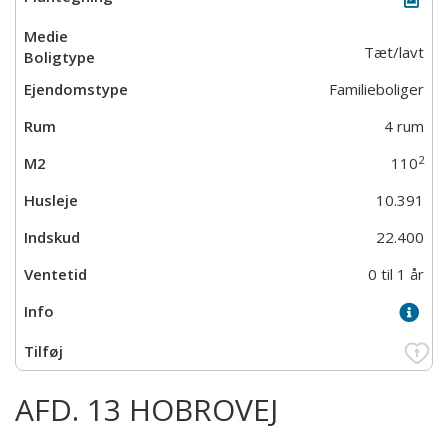
Tæt/lavt
Familieboliger
4 rum
2
110
10.391
22.400
0 til 1 år
AFD. 13 HOBROVEJ