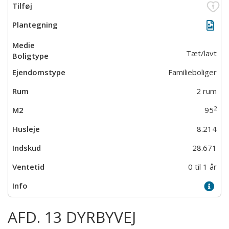
Tæt/lavt
Familieboliger
2 rum
2
95
8.214
28.671
0 til 1 år
AFD. 13 DYRBYVEJ