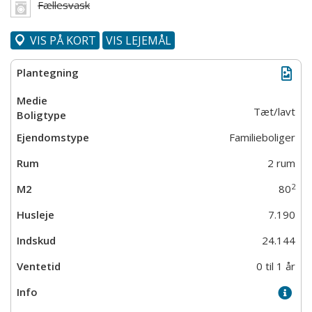
Fællesvask
VIS PÅ KORT
VIS LEJEMÅL
Tæt/lavt
Familieboliger
2 rum
2
80
7.190
24.144
0 til 1 år