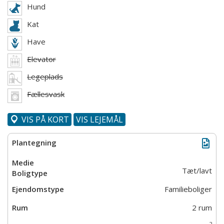
Hund
Kat
Have
Elevator
Legeplads
Fællesvask
VIS PÅ KORT
VIS LEJEMÅL
Tæt/lavt
Familieboliger
2 rum
2