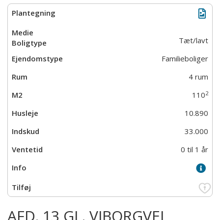
Tæt/lavt
Familieboliger
4 rum
2
110
10.890
33.000
0 til 1 år
AFD. 13 GL. VIBORGVEJ