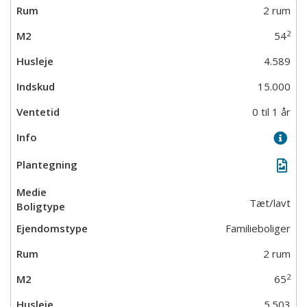
2 rum
2
54
4.589
15.000
0 til 1 år
Tæt/lavt
Familieboliger
2 rum
2
65
5.503