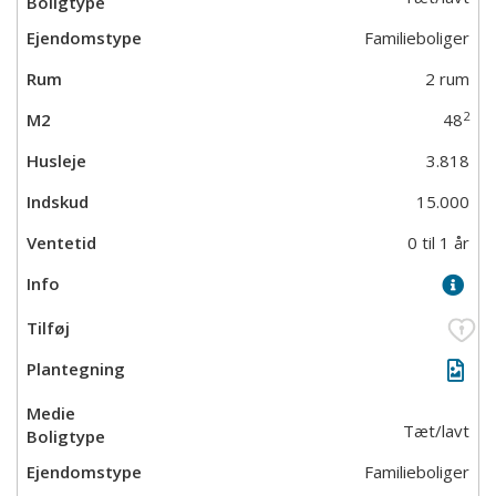
Familieboliger
2 rum
2
48
3.818
15.000
0 til 1 år
Tæt/lavt
Familieboliger