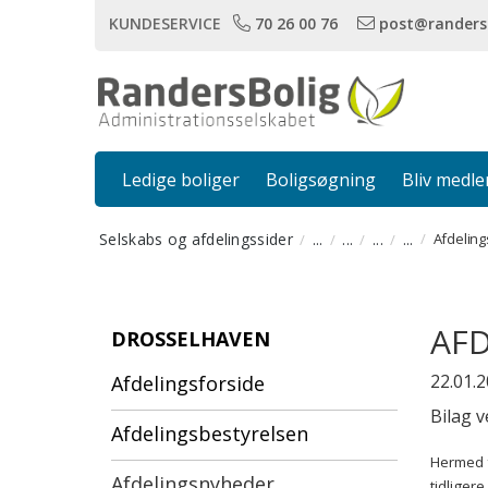
KUNDESERVICE
70 26 00 76
post@randers
Ledige boliger
Boligsøgning
Bliv medl
Selskabs og afdelingssider
...
...
...
...
Afdeling
AF
DROSSELHAVEN
22.01.
Afdelingsforside
Bilag 
Afdelingsbestyrelsen
Hermed f
Afdelingsnyheder
tidliger