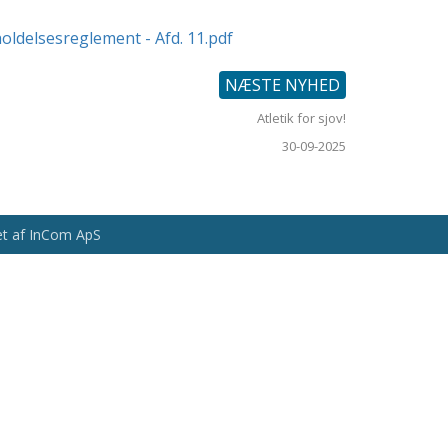
eholdelsesreglement - Afd. 11.pdf
NÆSTE NYHED
Atletik for sjov!
30-09-2025
vet af InCom ApS