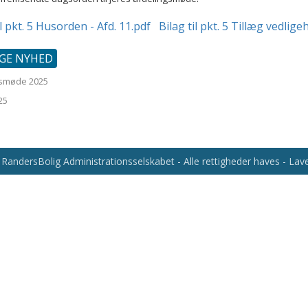
il pkt. 5 Husorden - Afd. 11.pdf
Bilag til pkt. 5 Tillæg vedlig
IGE NYHED
gsmøde 2025
25
RandersBolig Administrationsselskabet - Alle rettigheder haves - La