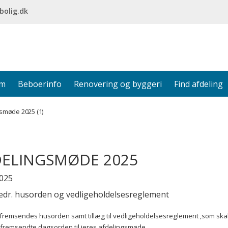
bolig.dk
em
Beboerinfo
Renovering og byggeri
Find afdeling
smøde 2025 (1)
DELINGSMØDE 2025
2025
vedr. husorden og vedligeholdelsesreglement
remsendes husorden samt tillæg til vedligeholdelsesreglement ,som ska
e fremsendte dagsorden til jeres afdelingsmøde.